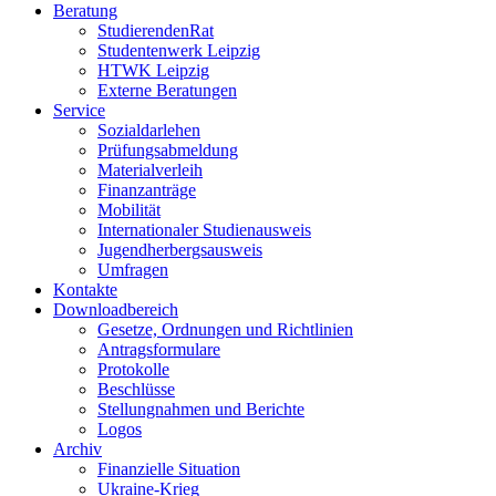
Beratung
StudierendenRat
Studentenwerk Leipzig
HTWK Leipzig
Externe Beratungen
Service
Sozialdarlehen
Prüfungsabmeldung
Materialverleih
Finanzanträge
Mobilität
Internationaler Studienausweis
Jugendherbergsausweis
Umfragen
Kontakte
Downloadbereich
Gesetze, Ordnungen und Richtlinien
Antragsformulare
Protokolle
Beschlüsse
Stellungnahmen und Berichte
Logos
Archiv
Finanzielle Situation
Ukraine-Krieg