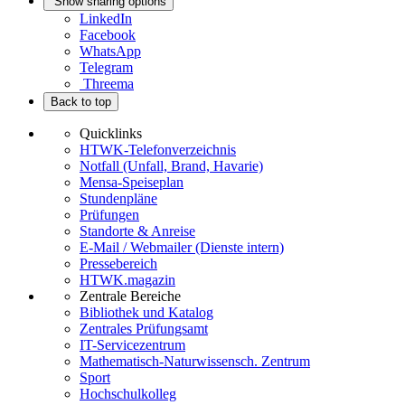
Show sharing options
LinkedIn
Facebook
WhatsApp
Telegram
Threema
Back to top
Quicklinks
HTWK-Telefonverzeichnis
Notfall (Unfall, Brand, Havarie)
Mensa-Speiseplan
Stundenpläne
Prüfungen
Standorte & Anreise
E-Mail / Webmailer (Dienste intern)
Pressebereich
HTWK.magazin
Zentrale Bereiche
Bibliothek und Katalog
Zentrales Prüfungsamt
IT-Servicezentrum
Mathematisch-Naturwissensch. Zentrum
Sport
Hochschulkolleg