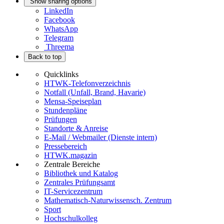
Show sharing options
LinkedIn
Facebook
WhatsApp
Telegram
Threema
Back to top
Quicklinks
HTWK-Telefonverzeichnis
Notfall (Unfall, Brand, Havarie)
Mensa-Speiseplan
Stundenpläne
Prüfungen
Standorte & Anreise
E-Mail / Webmailer (Dienste intern)
Pressebereich
HTWK.magazin
Zentrale Bereiche
Bibliothek und Katalog
Zentrales Prüfungsamt
IT-Servicezentrum
Mathematisch-Naturwissensch. Zentrum
Sport
Hochschulkolleg