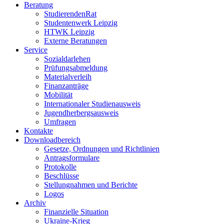
Beratung
StudierendenRat
Studentenwerk Leipzig
HTWK Leipzig
Externe Beratungen
Service
Sozialdarlehen
Prüfungsabmeldung
Materialverleih
Finanzanträge
Mobilität
Internationaler Studienausweis
Jugendherbergsausweis
Umfragen
Kontakte
Downloadbereich
Gesetze, Ordnungen und Richtlinien
Antragsformulare
Protokolle
Beschlüsse
Stellungnahmen und Berichte
Logos
Archiv
Finanzielle Situation
Ukraine-Krieg