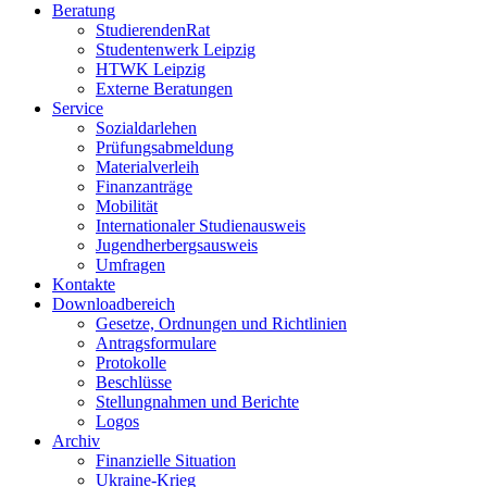
Beratung
StudierendenRat
Studentenwerk Leipzig
HTWK Leipzig
Externe Beratungen
Service
Sozialdarlehen
Prüfungsabmeldung
Materialverleih
Finanzanträge
Mobilität
Internationaler Studienausweis
Jugendherbergsausweis
Umfragen
Kontakte
Downloadbereich
Gesetze, Ordnungen und Richtlinien
Antragsformulare
Protokolle
Beschlüsse
Stellungnahmen und Berichte
Logos
Archiv
Finanzielle Situation
Ukraine-Krieg