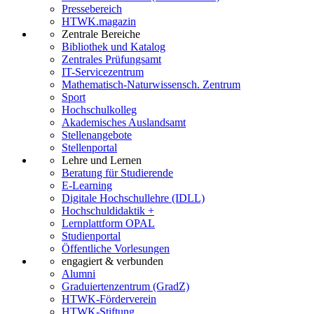
Pressebereich
HTWK.magazin
Zentrale Bereiche
Bibliothek und Katalog
Zentrales Prüfungsamt
IT-Servicezentrum
Mathematisch-Naturwissensch. Zentrum
Sport
Hochschulkolleg
Akademisches Auslandsamt
Stellenangebote
Stellenportal
Lehre und Lernen
Beratung für Studierende
E-Learning
Digitale Hochschullehre (IDLL)
Hochschuldidaktik +
Lernplattform OPAL
Studienportal
Öffentliche Vorlesungen
engagiert & verbunden
Alumni
Graduiertenzentrum (GradZ)
HTWK-Förderverein
HTWK-Stiftung