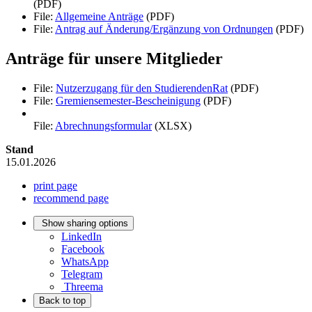
(PDF)
File:
Allgemeine Anträge
(PDF)
File:
Antrag auf Änderung/Ergänzung von Ordnungen
(PDF)
Anträge für unsere Mitglieder
File:
Nutzerzugang für den StudierendenRat
(PDF)
File:
Gremiensemester-Bescheinigung
(PDF)
File:
Abrechnungsformular
(XLSX)
Stand
15.01.2026
print page
recommend page
Show sharing options
LinkedIn
Facebook
WhatsApp
Telegram
Threema
Back to top