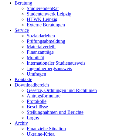
Beratung
StudierendenRat
Studentenwerk Leipzig
HTWK Leipzig
Externe Beratungen
Service
Sozialdarlehen
Prüfungsabmeldung
Materialverleih
Finanzanträge
Mobilität
Internationaler Studienausweis
Jugendherbergsausweis
Umfragen
Kontakte
Downloadbereich
Gesetze, Ordnungen und Richtlinien
Antragsformulare
Protokolle
Beschlüsse
Stellungnahmen und Berichte
Logos
Archiv
Finanzielle Situation
Ukraine-Krieg