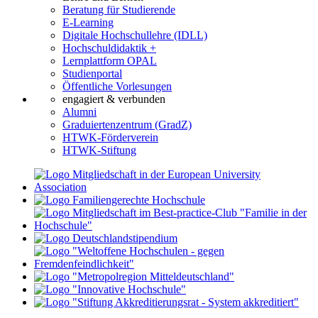
Beratung für Studierende
E-Learning
Digitale Hochschullehre (IDLL)
Hochschuldidaktik +
Lernplattform OPAL
Studienportal
Öffentliche Vorlesungen
engagiert & verbunden
Alumni
Graduiertenzentrum (GradZ)
HTWK-Förderverein
HTWK-Stiftung