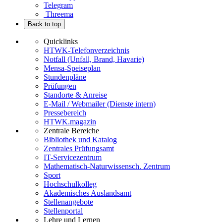
Telegram
Threema
Back to top
Quicklinks
HTWK-Telefonverzeichnis
Notfall (Unfall, Brand, Havarie)
Mensa-Speiseplan
Stundenpläne
Prüfungen
Standorte & Anreise
E-Mail / Webmailer (Dienste intern)
Pressebereich
HTWK.magazin
Zentrale Bereiche
Bibliothek und Katalog
Zentrales Prüfungsamt
IT-Servicezentrum
Mathematisch-Naturwissensch. Zentrum
Sport
Hochschulkolleg
Akademisches Auslandsamt
Stellenangebote
Stellenportal
Lehre und Lernen