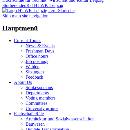
Hochschule für Technik, Wirtschaft und Kultur Leipzig
StudierendenRat HTWK Leipzig
Skip main site navigation
Hauptmenü
Current Topics
News & Events
Freshman Days
Office hours
Job postings
Wahlen
Sitzungen
Feedback
About Us
Spokespersons
Departments
Voting members
Committees
University groups
FachschaftsRäte
Architektur und Sozialwissenschaften
Bauwesen
Digitale Transformation