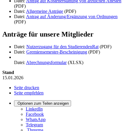
Datei:
Antrag auf Kostenerstattung von ärztlichen Attesten
(PDF)
Datei:
Allgemeine Anträge
(PDF)
Datei:
Antrag auf Änderung/Ergänzung von Ordnungen
(PDF)
Anträge für unsere Mitglieder
Datei:
Nutzerzugang für den StudierendenRat
(PDF)
Datei:
Gremiensemester-Bescheinigung
(PDF)
Datei:
Abrechnungsformular
(XLSX)
Stand
15.01.2026
Seite drucken
Seite empfehlen
Optionen zum Teilen anzeigen
LinkedIn
Facebook
WhatsApp
Telegram
Threema