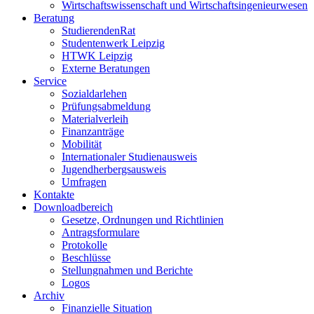
Wirtschaftswissenschaft und Wirtschaftsingenieurwesen
Beratung
StudierendenRat
Studentenwerk Leipzig
HTWK Leipzig
Externe Beratungen
Service
Sozialdarlehen
Prüfungsabmeldung
Materialverleih
Finanzanträge
Mobilität
Internationaler Studienausweis
Jugendherbergsausweis
Umfragen
Kontakte
Downloadbereich
Gesetze, Ordnungen und Richtlinien
Antragsformulare
Protokolle
Beschlüsse
Stellungnahmen und Berichte
Logos
Archiv
Finanzielle Situation