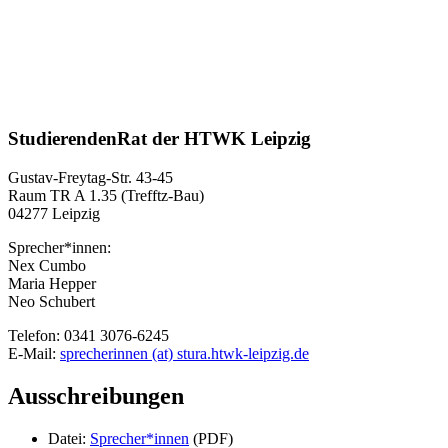
StudierendenRat der HTWK Leipzig
Gustav-Freytag-Str. 43-45
Raum TR A 1.35 (Trefftz-Bau)
04277 Leipzig
Sprecher*innen:
Nex Cumbo
Maria Hepper
Neo Schubert
Telefon: 0341 3076-6245
E-Mail:
sprecherinnen (at) stura.htwk-leipzig.de
Ausschreibungen
Datei:
Sprecher*innen
(PDF)