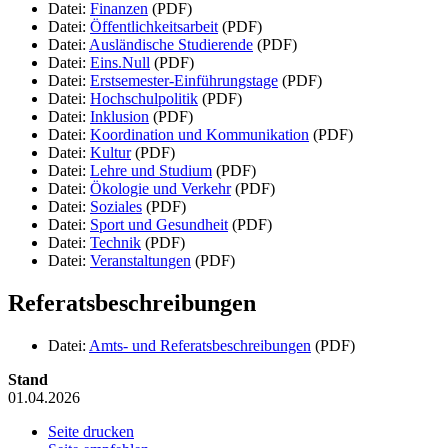
Datei:
Finanzen
(PDF)
Datei:
Öffentlichkeitsarbeit
(PDF)
Datei:
Ausländische Studierende
(PDF)
Datei:
Eins.Null
(PDF)
Datei:
Erstsemester-Einführungstage
(PDF)
Datei:
Hochschulpolitik
(PDF)
Datei:
Inklusion
(PDF)
Datei:
Koordination und Kommunikation
(PDF)
Datei:
Kultur
(PDF)
Datei:
Lehre und Studium
(PDF)
Datei:
Ökologie und Verkehr
(PDF)
Datei:
Soziales
(PDF)
Datei:
Sport und Gesundheit
(PDF)
Datei:
Technik
(PDF)
Datei:
Veranstaltungen
(PDF)
Referatsbeschreibungen
Datei:
Amts- und Referatsbeschreibungen
(PDF)
Stand
01.04.2026
Seite drucken