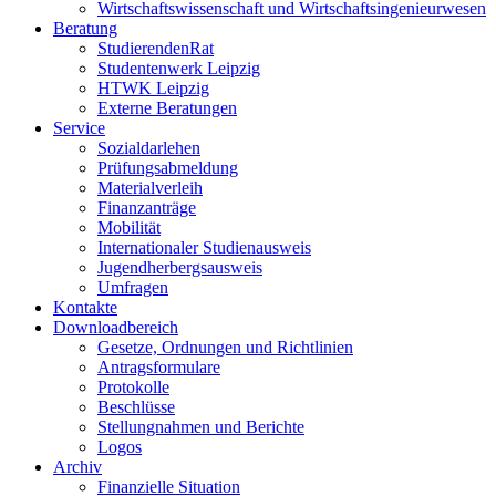
Wirtschaftswissenschaft und Wirtschaftsingenieurwesen
Beratung
StudierendenRat
Studentenwerk Leipzig
HTWK Leipzig
Externe Beratungen
Service
Sozialdarlehen
Prüfungsabmeldung
Materialverleih
Finanzanträge
Mobilität
Internationaler Studienausweis
Jugendherbergsausweis
Umfragen
Kontakte
Downloadbereich
Gesetze, Ordnungen und Richtlinien
Antragsformulare
Protokolle
Beschlüsse
Stellungnahmen und Berichte
Logos
Archiv
Finanzielle Situation