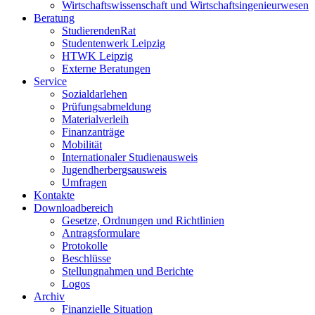
Wirtschaftswissenschaft und Wirtschaftsingenieurwesen
Beratung
StudierendenRat
Studentenwerk Leipzig
HTWK Leipzig
Externe Beratungen
Service
Sozialdarlehen
Prüfungsabmeldung
Materialverleih
Finanzanträge
Mobilität
Internationaler Studienausweis
Jugendherbergsausweis
Umfragen
Kontakte
Downloadbereich
Gesetze, Ordnungen und Richtlinien
Antragsformulare
Protokolle
Beschlüsse
Stellungnahmen und Berichte
Logos
Archiv
Finanzielle Situation