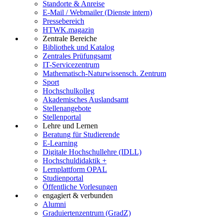
Standorte & Anreise
E-Mail / Webmailer (Dienste intern)
Pressebereich
HTWK.magazin
Zentrale Bereiche
Bibliothek und Katalog
Zentrales Prüfungsamt
IT-Servicezentrum
Mathematisch-Naturwissensch. Zentrum
Sport
Hochschulkolleg
Akademisches Auslandsamt
Stellenangebote
Stellenportal
Lehre und Lernen
Beratung für Studierende
E-Learning
Digitale Hochschullehre (IDLL)
Hochschuldidaktik +
Lernplattform OPAL
Studienportal
Öffentliche Vorlesungen
engagiert & verbunden
Alumni
Graduiertenzentrum (GradZ)