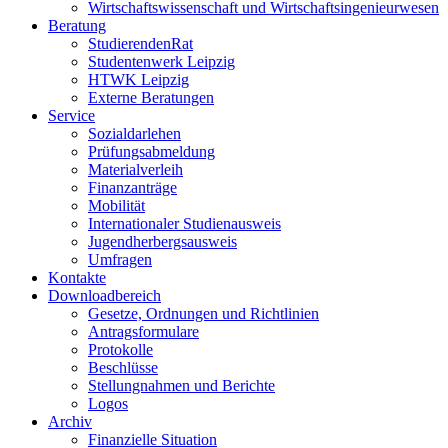
Wirtschaftswissenschaft und Wirtschaftsingenieurwesen
Beratung
StudierendenRat
Studentenwerk Leipzig
HTWK Leipzig
Externe Beratungen
Service
Sozialdarlehen
Prüfungsabmeldung
Materialverleih
Finanzanträge
Mobilität
Internationaler Studienausweis
Jugendherbergsausweis
Umfragen
Kontakte
Downloadbereich
Gesetze, Ordnungen und Richtlinien
Antragsformulare
Protokolle
Beschlüsse
Stellungnahmen und Berichte
Logos
Archiv
Finanzielle Situation