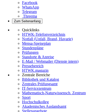
Facebook
WhatsApp
Telegram
Threema
Zum Seitenanfang
Quicklinks
HTWK-Telefonverzeichnis
Notfall (Unfall, Brand, Havarie)
Mensa-Speiseplan
Stundenpläne
Prüfungen
Standorte & Anreise
E-Mail / Webmailer (Dienste intern)
Pressebereich
HTWK.magazin
Zentrale Bereiche
Bibliothek und Katalog
Zentrales Prüfungsamt
IT-Servicezentrum
Mathematisch-Naturwissensch. Zentrum
Sport
Hochschulkolleg
Akademisches Auslandsamt
Stellenangebote