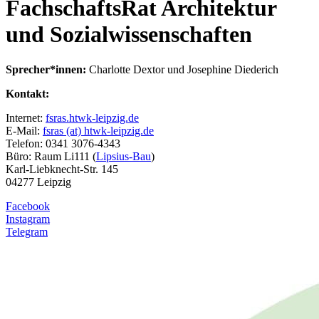
FachschaftsRat Architektur
und Sozialwissenschaften
Sprecher*innen:
Charlotte Dextor und Josephine Diederich
Kontakt:
Internet:
fsras.htwk-leipzig.de
E-Mail:
fsras (at) htwk-leipzig.de
Telefon: 0341 3076-4343
Büro: Raum Li111 (
Lipsius-Bau
)
Karl-Liebknecht-Str. 145
04277 Leipzig
Facebook
Instagram
Telegram