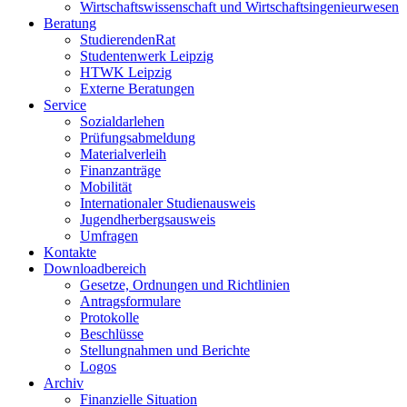
Wirtschaftswissenschaft und Wirtschaftsingenieurwesen
Beratung
StudierendenRat
Studentenwerk Leipzig
HTWK Leipzig
Externe Beratungen
Service
Sozialdarlehen
Prüfungsabmeldung
Materialverleih
Finanzanträge
Mobilität
Internationaler Studienausweis
Jugendherbergsausweis
Umfragen
Kontakte
Downloadbereich
Gesetze, Ordnungen und Richtlinien
Antragsformulare
Protokolle
Beschlüsse
Stellungnahmen und Berichte
Logos
Archiv
Finanzielle Situation