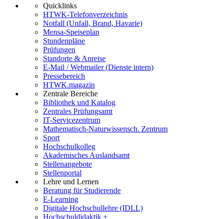
Quicklinks
HTWK-Telefonverzeichnis
Notfall (Unfall, Brand, Havarie)
Mensa-Speiseplan
Stundenpläne
Prüfungen
Standorte & Anreise
E-Mail / Webmailer (Dienste intern)
Pressebereich
HTWK.magazin
Zentrale Bereiche
Bibliothek und Katalog
Zentrales Prüfungsamt
IT-Servicezentrum
Mathematisch-Naturwissensch. Zentrum
Sport
Hochschulkolleg
Akademisches Auslandsamt
Stellenangebote
Stellenportal
Lehre und Lernen
Beratung für Studierende
E-Learning
Digitale Hochschullehre (IDLL)
Hochschuldidaktik +