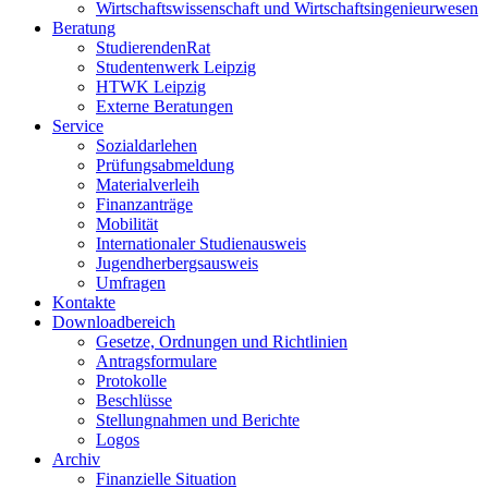
Wirtschaftswissenschaft und Wirtschaftsingenieurwesen
Beratung
StudierendenRat
Studentenwerk Leipzig
HTWK Leipzig
Externe Beratungen
Service
Sozialdarlehen
Prüfungsabmeldung
Materialverleih
Finanzanträge
Mobilität
Internationaler Studienausweis
Jugendherbergsausweis
Umfragen
Kontakte
Downloadbereich
Gesetze, Ordnungen und Richtlinien
Antragsformulare
Protokolle
Beschlüsse
Stellungnahmen und Berichte
Logos
Archiv
Finanzielle Situation