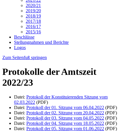
2021/22
2020/21
2019/20
2018/19
2017/18
2016/17
2015/16
Beschlüsse
Stellungnahmen und Berichte
Logos
Zum Seitenfuß springen
Protokolle der Amtszeit
2022/23
Datei:
Protokoll der Konstituierenden Sitzung vom
02.03.2022
(PDF)
Datei:
Protokoll der 01. Sitzung vom 06.04.2022
(PDF)
Datei:
Protokoll der 02. Sitzung vom 20.04.2022
(PDF)
Datei:
Protokoll der 03. Sitzung vom 04.05.2022
(PDF)
Datei:
Protokoll der 04. Sitzung vom 18.05.2022
(PDF)
Datei:
Protokoll der 05. Sitzung vom 01.06.2022
(PDF)