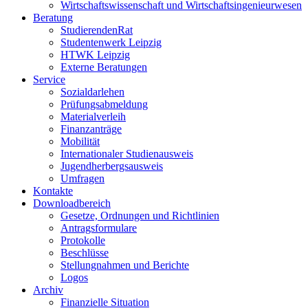
Wirtschaftswissenschaft und Wirtschaftsingenieurwesen
Beratung
StudierendenRat
Studentenwerk Leipzig
HTWK Leipzig
Externe Beratungen
Service
Sozialdarlehen
Prüfungsabmeldung
Materialverleih
Finanzanträge
Mobilität
Internationaler Studienausweis
Jugendherbergsausweis
Umfragen
Kontakte
Downloadbereich
Gesetze, Ordnungen und Richtlinien
Antragsformulare
Protokolle
Beschlüsse
Stellungnahmen und Berichte
Logos
Archiv
Finanzielle Situation