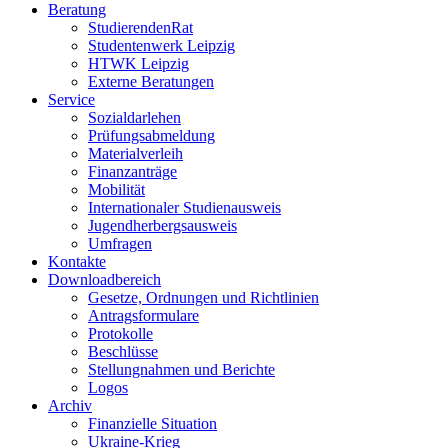
Beratung
StudierendenRat
Studentenwerk Leipzig
HTWK Leipzig
Externe Beratungen
Service
Sozialdarlehen
Prüfungsabmeldung
Materialverleih
Finanzanträge
Mobilität
Internationaler Studienausweis
Jugendherbergsausweis
Umfragen
Kontakte
Downloadbereich
Gesetze, Ordnungen und Richtlinien
Antragsformulare
Protokolle
Beschlüsse
Stellungnahmen und Berichte
Logos
Archiv
Finanzielle Situation
Ukraine-Krieg