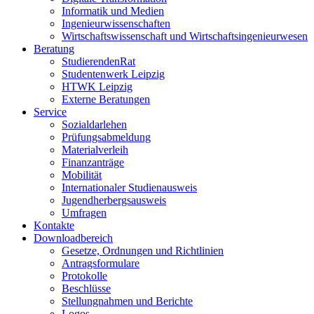
Informatik und Medien
Ingenieurwissenschaften
Wirtschaftswissenschaft und Wirtschaftsingenieurwesen
Beratung
StudierendenRat
Studentenwerk Leipzig
HTWK Leipzig
Externe Beratungen
Service
Sozialdarlehen
Prüfungsabmeldung
Materialverleih
Finanzanträge
Mobilität
Internationaler Studienausweis
Jugendherbergsausweis
Umfragen
Kontakte
Downloadbereich
Gesetze, Ordnungen und Richtlinien
Antragsformulare
Protokolle
Beschlüsse
Stellungnahmen und Berichte
Logos