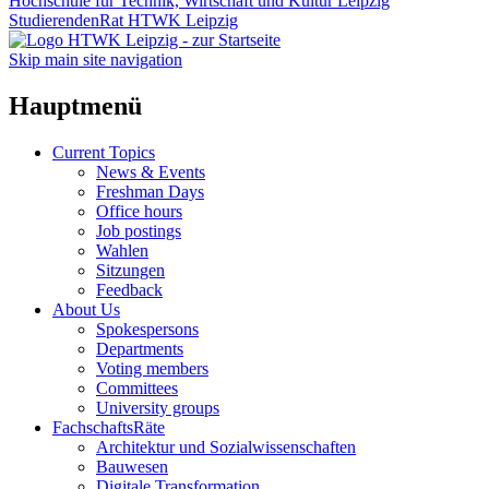
Hochschule für Technik, Wirtschaft und Kultur Leipzig
StudierendenRat HTWK Leipzig
Skip main site navigation
Hauptmenü
Current Topics
News & Events
Freshman Days
Office hours
Job postings
Wahlen
Sitzungen
Feedback
About Us
Spokespersons
Departments
Voting members
Committees
University groups
FachschaftsRäte
Architektur und Sozialwissenschaften
Bauwesen
Digitale Transformation