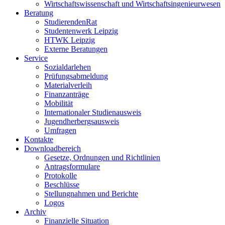
Wirtschaftswissenschaft und Wirtschaftsingenieurwesen
Beratung
StudierendenRat
Studentenwerk Leipzig
HTWK Leipzig
Externe Beratungen
Service
Sozialdarlehen
Prüfungsabmeldung
Materialverleih
Finanzanträge
Mobilität
Internationaler Studienausweis
Jugendherbergsausweis
Umfragen
Kontakte
Downloadbereich
Gesetze, Ordnungen und Richtlinien
Antragsformulare
Protokolle
Beschlüsse
Stellungnahmen und Berichte
Logos
Archiv
Finanzielle Situation