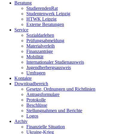
Beratung
StudierendenRat
Studentenwerk Leipzig
HTWK Leipzig
Externe Beratungen
Service
Sozialdarlehen
Prüfungsabmeldung
Materialverleih
Finanzanträge
Mobilität
Internationaler Studienausweis
Jugendherbergsausweis
Umfragen
Kontakte
Downloadbereich
Gesetze, Ordnungen und Richtlinien
Antragsformulare
Protokolle
Beschlüsse
Stellungnahmen und Berichte
Logos
Archiv
Finanzielle Situation
Ukraine-Krieg