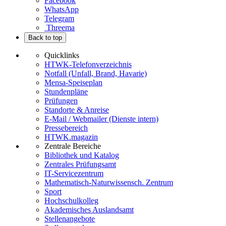
Facebook
WhatsApp
Telegram
Threema
Back to top
Quicklinks
HTWK-Telefonverzeichnis
Notfall (Unfall, Brand, Havarie)
Mensa-Speiseplan
Stundenpläne
Prüfungen
Standorte & Anreise
E-Mail / Webmailer (Dienste intern)
Pressebereich
HTWK.magazin
Zentrale Bereiche
Bibliothek und Katalog
Zentrales Prüfungsamt
IT-Servicezentrum
Mathematisch-Naturwissensch. Zentrum
Sport
Hochschulkolleg
Akademisches Auslandsamt
Stellenangebote