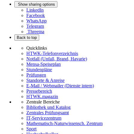
Show sharing options
LinkedIn
Facebook
WhatsApp
Telegram
Threema
Back to top
Quicklinks
HTWK-Telefonverzeichnis
Notfall (Unfall, Brand, Havarie)
Mensa-Speiseplan
Stundenpläne
Prüfungen
Standorte & Anreise
E-Mail / Webmailer (Dienste intern)
Pressebereich
HTWK.magazin
Zentrale Bereiche
Bibliothek und Katalog
Zentrales Prüfungsamt
IT-Servicezentrum
Mathematisch-Naturwissensch. Zentrum
Sport