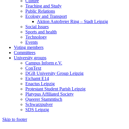
Culture
Teaching and Study
Public Relations
Ecology and Transport
Aktion Autofreier Ring – Stadt Leipzig
Social Issues
Sports and health
Technology
Events
Voting members
Committees
University groups
Campus Inform e.V.
ConText
DGB University Group Leipzig
Eichamt E14
Enactus Leipzig
Protestant Student Parish Leipzig
Platypus Affiliated Society
Queerer Stammtisch
Schwarzpulver
SDS Leipzig
Skip to footer