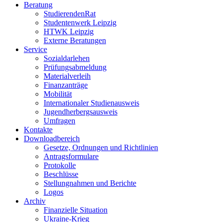
Beratung
StudierendenRat
Studentenwerk Leipzig
HTWK Leipzig
Externe Beratungen
Service
Sozialdarlehen
Prüfungsabmeldung
Materialverleih
Finanzanträge
Mobilität
Internationaler Studienausweis
Jugendherbergsausweis
Umfragen
Kontakte
Downloadbereich
Gesetze, Ordnungen und Richtlinien
Antragsformulare
Protokolle
Beschlüsse
Stellungnahmen und Berichte
Logos
Archiv
Finanzielle Situation
Ukraine-Krieg