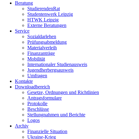
Beratung
StudierendenRat
Studentenwerk Leipzig
HTWK Leipzig
Externe Beratungen
Service
Sozialdarlehen
Prüfungsabmeldung
Materialverleih
Finanzanträge
Mobilität
Internationaler Studienausweis
Jugendherbergsausweis
Umfragen
Kontakte
Downloadbereich
Gesetze, Ordnungen und Richtlinien
Antragsformulare
Protokolle
Beschlüsse
Stellungnahmen und Berichte
Logos
Archiv
Finanzielle Situation
Ukraine-Krieg