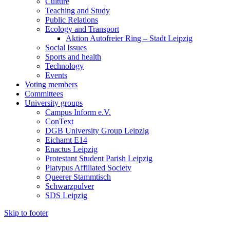
Culture
Teaching and Study
Public Relations
Ecology and Transport
Aktion Autofreier Ring – Stadt Leipzig
Social Issues
Sports and health
Technology
Events
Voting members
Committees
University groups
Campus Inform e.V.
ConText
DGB University Group Leipzig
Eichamt E14
Enactus Leipzig
Protestant Student Parish Leipzig
Platypus Affiliated Society
Queerer Stammtisch
Schwarzpulver
SDS Leipzig
Skip to footer