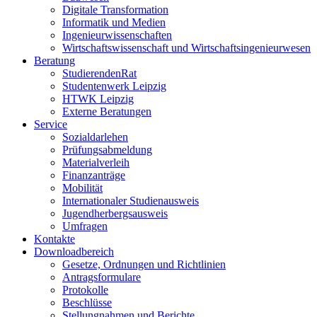
Digitale Transformation
Informatik und Medien
Ingenieurwissenschaften
Wirtschaftswissenschaft und Wirtschaftsingenieurwesen
Beratung
StudierendenRat
Studentenwerk Leipzig
HTWK Leipzig
Externe Beratungen
Service
Sozialdarlehen
Prüfungsabmeldung
Materialverleih
Finanzanträge
Mobilität
Internationaler Studienausweis
Jugendherbergsausweis
Umfragen
Kontakte
Downloadbereich
Gesetze, Ordnungen und Richtlinien
Antragsformulare
Protokolle
Beschlüsse
Stellungnahmen und Berichte