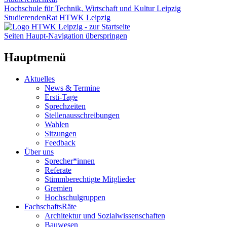
Hochschule für Technik, Wirtschaft und Kultur Leipzig
StudierendenRat HTWK Leipzig
Seiten Haupt-Navigation überspringen
Hauptmenü
Aktuelles
News & Termine
Ersti-Tage
Sprechzeiten
Stellenausschreibungen
Wahlen
Sitzungen
Feedback
Über uns
Sprecher*innen
Referate
Stimmberechtigte Mitglieder
Gremien
Hochschulgruppen
FachschaftsRäte
Architektur und Sozialwissenschaften
Bauwesen