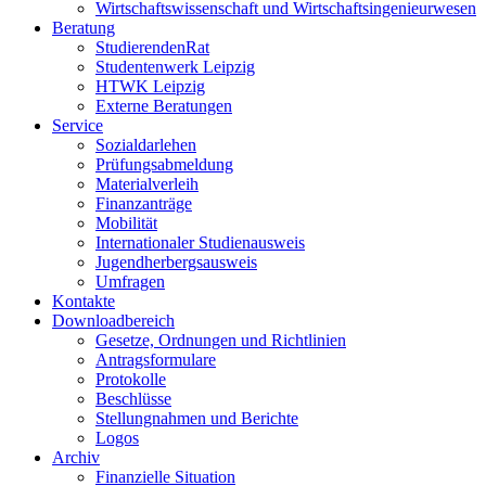
Wirtschaftswissenschaft und Wirtschaftsingenieurwesen
Beratung
StudierendenRat
Studentenwerk Leipzig
HTWK Leipzig
Externe Beratungen
Service
Sozialdarlehen
Prüfungsabmeldung
Materialverleih
Finanzanträge
Mobilität
Internationaler Studienausweis
Jugendherbergsausweis
Umfragen
Kontakte
Downloadbereich
Gesetze, Ordnungen und Richtlinien
Antragsformulare
Protokolle
Beschlüsse
Stellungnahmen und Berichte
Logos
Archiv
Finanzielle Situation