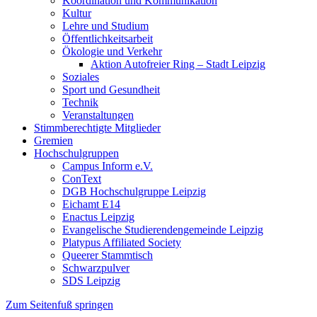
Koordination und Kommunikation
Kultur
Lehre und Studium
Öffentlichkeitsarbeit
Ökologie und Verkehr
Aktion Autofreier Ring – Stadt Leipzig
Soziales
Sport und Gesundheit
Technik
Veranstaltungen
Stimmberechtigte Mitglieder
Gremien
Hochschulgruppen
Campus Inform e.V.
ConText
DGB Hochschulgruppe Leipzig
Eichamt E14
Enactus Leipzig
Evangelische Studierendengemeinde Leipzig
Platypus Affiliated Society
Queerer Stammtisch
Schwarzpulver
SDS Leipzig
Zum Seitenfuß springen