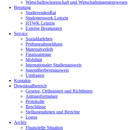
Wirtschaftswissenschaft und Wirtschaftsingenieurwesen
Beratung
StudierendenRat
Studentenwerk Leipzig
HTWK Leipzig
Externe Beratungen
Service
Sozialdarlehen
Prüfungsabmeldung
Materialverleih
Finanzanträge
Mobilität
Internationaler Studienausweis
Jugendherbergsausweis
Umfragen
Kontakte
Downloadbereich
Gesetze, Ordnungen und Richtlinien
Antragsformulare
Protokolle
Beschlüsse
Stellungnahmen und Berichte
Logos
Archiv
Finanzielle Situation