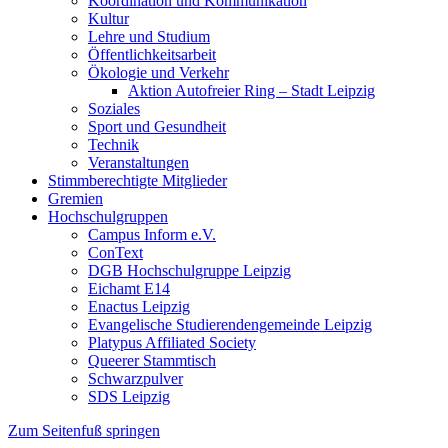
Koordination und Kommunikation
Kultur
Lehre und Studium
Öffentlichkeitsarbeit
Ökologie und Verkehr
Aktion Autofreier Ring – Stadt Leipzig
Soziales
Sport und Gesundheit
Technik
Veranstaltungen
Stimmberechtigte Mitglieder
Gremien
Hochschulgruppen
Campus Inform e.V.
ConText
DGB Hochschulgruppe Leipzig
Eichamt E14
Enactus Leipzig
Evangelische Studierendengemeinde Leipzig
Platypus Affiliated Society
Queerer Stammtisch
Schwarzpulver
SDS Leipzig
Zum Seitenfuß springen