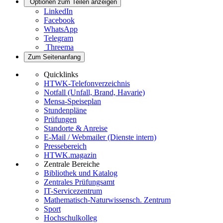
Optionen zum Teilen anzeigen
LinkedIn
Facebook
WhatsApp
Telegram
Threema
Zum Seitenanfang
Quicklinks
HTWK-Telefonverzeichnis
Notfall (Unfall, Brand, Havarie)
Mensa-Speiseplan
Stundenpläne
Prüfungen
Standorte & Anreise
E-Mail / Webmailer (Dienste intern)
Pressebereich
HTWK.magazin
Zentrale Bereiche
Bibliothek und Katalog
Zentrales Prüfungsamt
IT-Servicezentrum
Mathematisch-Naturwissensch. Zentrum
Sport
Hochschulkolleg