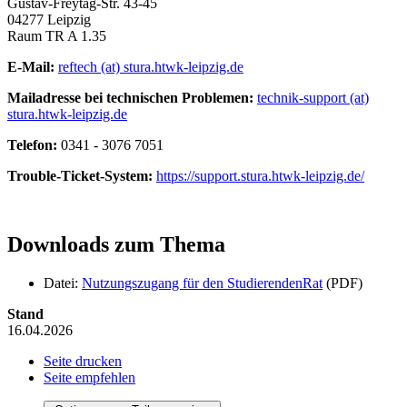
Gustav-Freytag-Str. 43-45
04277 Leipzig
Raum TR A 1.35
E-Mail:
reftech (at) stura.htwk-leipzig.de
Mailadresse bei technischen Problemen:
technik-support (at)
stura.htwk-leipzig.de
Telefon:
0341 - 3076 7051
Trouble-Ticket-System:
https://support.stura.htwk-leipzig.de/
Downloads zum Thema
Datei:
Nutzungszugang für den StudierendenRat
(PDF)
Stand
16.04.2026
Seite drucken
Seite empfehlen