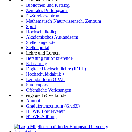
Bibliothek und Katalog
Zentrales Prüfungsamt
IT-Servicezentrum
Mathematisch-Naturwissensch. Zentrum
Sport
Hochschulkolleg
Akademisches Auslandsamt
Stellenangebote
Stellenportal
Lehre und Lernen
Beratung für Studierende
E-Learning
Digitale Hochschullehre (IDLL)
Hochschuldidaktik +
Lernplattform OPAL
Studienportal
Öffentliche Vorlesungen
engagiert & verbunden
Alumni
Graduiertenzentrum (GradZ)
HTWK-Förderverein
HTWK-Stiftung