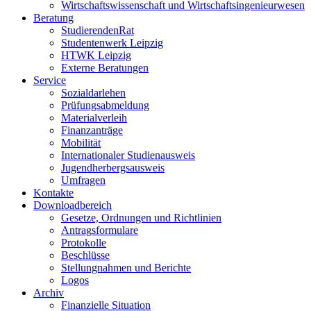
Wirtschaftswissenschaft und Wirtschaftsingenieurwesen
Beratung
StudierendenRat
Studentenwerk Leipzig
HTWK Leipzig
Externe Beratungen
Service
Sozialdarlehen
Prüfungsabmeldung
Materialverleih
Finanzanträge
Mobilität
Internationaler Studienausweis
Jugendherbergsausweis
Umfragen
Kontakte
Downloadbereich
Gesetze, Ordnungen und Richtlinien
Antragsformulare
Protokolle
Beschlüsse
Stellungnahmen und Berichte
Logos
Archiv
Finanzielle Situation