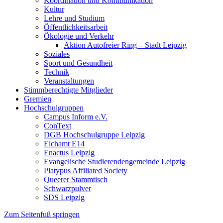
Koordination und Kommunikation
Kultur
Lehre und Studium
Öffentlichkeitsarbeit
Ökologie und Verkehr
Aktion Autofreier Ring – Stadt Leipzig
Soziales
Sport und Gesundheit
Technik
Veranstaltungen
Stimmberechtigte Mitglieder
Gremien
Hochschulgruppen
Campus Inform e.V.
ConText
DGB Hochschulgruppe Leipzig
Eichamt E14
Enactus Leipzig
Evangelische Studierendengemeinde Leipzig
Platypus Affiliated Society
Queerer Stammtisch
Schwarzpulver
SDS Leipzig
Zum Seitenfuß springen