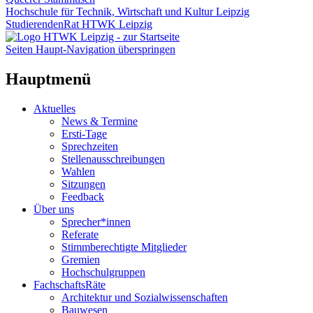
Hochschule für Technik, Wirtschaft und Kultur Leipzig
StudierendenRat HTWK Leipzig
Seiten Haupt-Navigation überspringen
Hauptmenü
Aktuelles
News & Termine
Ersti-Tage
Sprechzeiten
Stellenausschreibungen
Wahlen
Sitzungen
Feedback
Über uns
Sprecher*innen
Referate
Stimmberechtigte Mitglieder
Gremien
Hochschulgruppen
FachschaftsRäte
Architektur und Sozialwissenschaften
Bauwesen