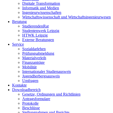
Digitale Transformation
Informatik und Medien
Ingenieurwissenschaften
Wirtschaftswissenschaft und Wirtschaftsingenieurwesen
Beratung
StudierendenRat
Studentenwerk Leipzig
HTWK Leipzig
Externe Beratungen
Service
Sozialdarlehen
Prüfungsabmeldung
Materialverleih
Finanzanträge
Mobilität
Internationaler Studienausweis
Jugendherbergsausweis
Umfragen
Kontakte
Downloadbereich
Gesetze, Ordnungen und Richtlinien
Antragsformulare
Protokolle
Beschlüsse
Stellungnahmen und Berichte