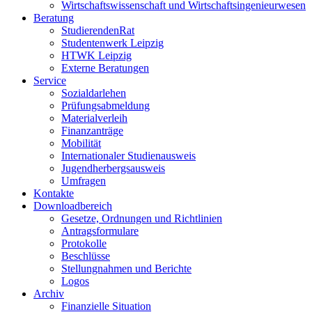
Wirtschaftswissenschaft und Wirtschaftsingenieurwesen
Beratung
StudierendenRat
Studentenwerk Leipzig
HTWK Leipzig
Externe Beratungen
Service
Sozialdarlehen
Prüfungsabmeldung
Materialverleih
Finanzanträge
Mobilität
Internationaler Studienausweis
Jugendherbergsausweis
Umfragen
Kontakte
Downloadbereich
Gesetze, Ordnungen und Richtlinien
Antragsformulare
Protokolle
Beschlüsse
Stellungnahmen und Berichte
Logos
Archiv
Finanzielle Situation