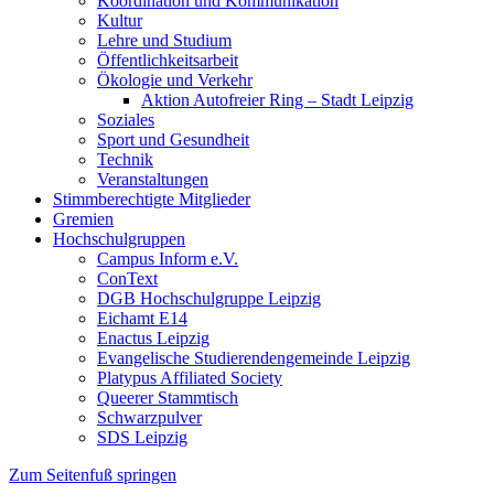
Koordination und Kommunikation
Kultur
Lehre und Studium
Öffentlichkeitsarbeit
Ökologie und Verkehr
Aktion Autofreier Ring – Stadt Leipzig
Soziales
Sport und Gesundheit
Technik
Veranstaltungen
Stimmberechtigte Mitglieder
Gremien
Hochschulgruppen
Campus Inform e.V.
ConText
DGB Hochschulgruppe Leipzig
Eichamt E14
Enactus Leipzig
Evangelische Studierendengemeinde Leipzig
Platypus Affiliated Society
Queerer Stammtisch
Schwarzpulver
SDS Leipzig
Zum Seitenfuß springen