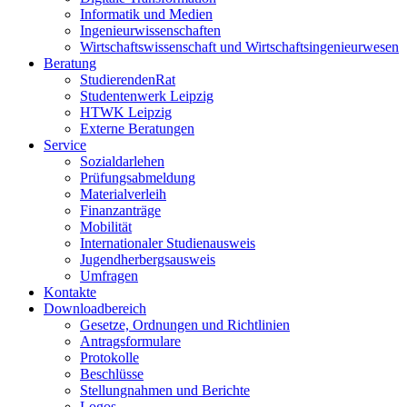
Informatik und Medien
Ingenieurwissenschaften
Wirtschaftswissenschaft und Wirtschaftsingenieurwesen
Beratung
StudierendenRat
Studentenwerk Leipzig
HTWK Leipzig
Externe Beratungen
Service
Sozialdarlehen
Prüfungsabmeldung
Materialverleih
Finanzanträge
Mobilität
Internationaler Studienausweis
Jugendherbergsausweis
Umfragen
Kontakte
Downloadbereich
Gesetze, Ordnungen und Richtlinien
Antragsformulare
Protokolle
Beschlüsse
Stellungnahmen und Berichte
Logos