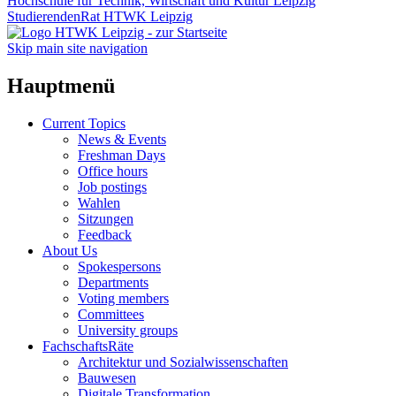
Hochschule für Technik, Wirtschaft und Kultur Leipzig
StudierendenRat HTWK Leipzig
Skip main site navigation
Hauptmenü
Current Topics
News & Events
Freshman Days
Office hours
Job postings
Wahlen
Sitzungen
Feedback
About Us
Spokespersons
Departments
Voting members
Committees
University groups
FachschaftsRäte
Architektur und Sozialwissenschaften
Bauwesen
Digitale Transformation