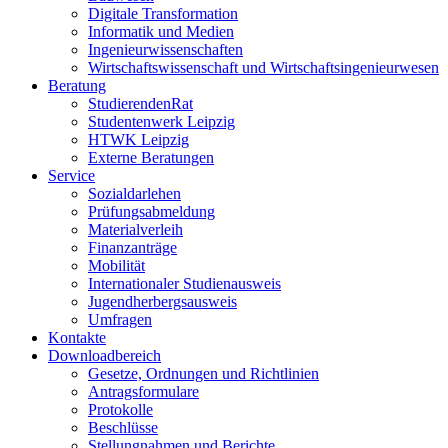
Digitale Transformation
Informatik und Medien
Ingenieurwissenschaften
Wirtschaftswissenschaft und Wirtschaftsingenieurwesen
Beratung
StudierendenRat
Studentenwerk Leipzig
HTWK Leipzig
Externe Beratungen
Service
Sozialdarlehen
Prüfungsabmeldung
Materialverleih
Finanzanträge
Mobilität
Internationaler Studienausweis
Jugendherbergsausweis
Umfragen
Kontakte
Downloadbereich
Gesetze, Ordnungen und Richtlinien
Antragsformulare
Protokolle
Beschlüsse
Stellungnahmen und Berichte