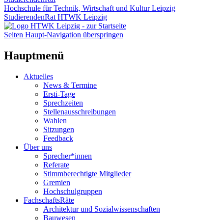
Hochschule für Technik, Wirtschaft und Kultur Leipzig
StudierendenRat HTWK Leipzig
Seiten Haupt-Navigation überspringen
Hauptmenü
Aktuelles
News & Termine
Ersti-Tage
Sprechzeiten
Stellenausschreibungen
Wahlen
Sitzungen
Feedback
Über uns
Sprecher*innen
Referate
Stimmberechtigte Mitglieder
Gremien
Hochschulgruppen
FachschaftsRäte
Architektur und Sozialwissenschaften
Bauwesen