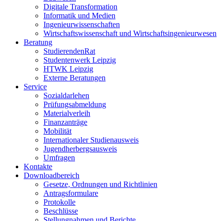
Digitale Transformation
Informatik und Medien
Ingenieurwissenschaften
Wirtschaftswissenschaft und Wirtschaftsingenieurwesen
Beratung
StudierendenRat
Studentenwerk Leipzig
HTWK Leipzig
Externe Beratungen
Service
Sozialdarlehen
Prüfungsabmeldung
Materialverleih
Finanzanträge
Mobilität
Internationaler Studienausweis
Jugendherbergsausweis
Umfragen
Kontakte
Downloadbereich
Gesetze, Ordnungen und Richtlinien
Antragsformulare
Protokolle
Beschlüsse
Stellungnahmen und Berichte