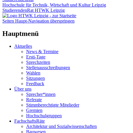
Hochschule für Technik, Wirtschaft und Kultur Leipzig
StudierendenRat HTWK Leipzig
Seiten Haupt-Navigation überspringen
Hauptmenü
Aktuelles
News & Termine
Ersti-Tage
Sprechzeiten
Stellenausschreibungen
Wahlen
Sitzungen
Feedback
Über uns
Sprecher*innen
Referate
Stimmberechtigte Mitglieder
Gremien
Hochschulgruppen
FachschaftsRäte
Architektur und Sozialwissenschaften
Bauwesen