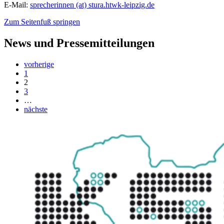
E-Mail:
sprecherinnen (at) stura.htwk-leipzig.de
Zum Seitenfuß springen
News und Pressemitteilungen
vorherige
1
2
3
…
nächste