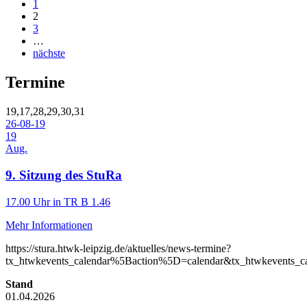
1
2
3
…
nächste
Termine
19,17,28,29,30,31
26-08-19
19
Aug.
9. Sitzung des StuRa
17.00 Uhr in TR B 1.46
Mehr Informationen
https://stura.htwk-leipzig.de/aktuelles/news-termine?
tx_htwkevents_calendar%5Baction%5D=calendar&tx_htwkevents
Stand
01.04.2026