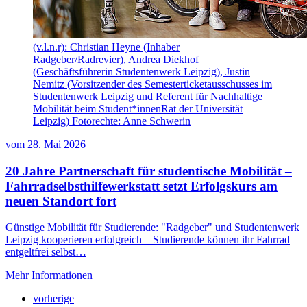
(v.l.n.r): Christian Heyne (Inhaber
Radgeber/Radrevier), Andrea Diekhof
(Geschäftsführerin Studentenwerk Leipzig), Justin
Nemitz (Vorsitzender des Semesterticketausschusses im
Studentenwerk Leipzig und Referent für Nachhaltige
Mobilität beim Student*innenRat der Universität
Leipzig) Fotorechte: Anne Schwerin
vom
28. Mai 2026
20 Jahre Partnerschaft für studentische Mobilität –
Fahrradselbsthilfewerkstatt setzt Erfolgskurs am
neuen Standort fort
Günstige Mobilität für Studierende: "Radgeber" und Studentenwerk
Leipzig kooperieren erfolgreich – Studierende können ihr Fahrrad
entgeltfrei selbst…
Mehr Informationen
vorherige