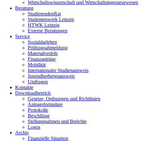
Wirtschaftswissenschaft und Wirtschaftsingenieurwesen
Beratung
StudierendenRat
Studentenwerk Leipzig
HTWK Leipzig
Externe Beratungen
Service
Sozialdarlehen
Prüfungsabmeldung
Materialverleih
Finanzanträge
Mobilität
Internationaler Studienausweis
Jugendherbergsausweis
Umfragen
Kontakte
Downloadbereich
Gesetze, Ordnungen und Richtlinien
Antragsformulare
Protokolle
Beschlüsse
Stellungnahmen und Berichte
Logos
Archiv
Finanzielle Situation