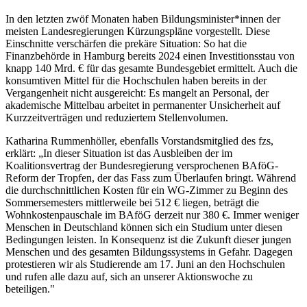
In den letzten zwöf Monaten haben Bildungsminister*innen der
meisten Landesregierungen Kürzungspläne vorgestellt. Diese
Einschnitte verschärfen die prekäre Situation: So hat die
Finanzbehörde in Hamburg bereits 2024 einen Investitionsstau von
knapp 140 Mrd. € für das gesamte Bundesgebiet ermittelt. Auch die
konsumtiven Mittel für die Hochschulen haben bereits in der
Vergangenheit nicht ausgereicht: Es mangelt an Personal, der
akademische Mittelbau arbeitet in permanenter Unsicherheit auf
Kurzzeitverträgen und reduziertem Stellenvolumen.
Katharina Rummenhöller, ebenfalls Vorstandsmitglied des fzs,
erklärt: „In dieser Situation ist das Ausbleiben der im
Koalitionsvertrag der Bundesregierung versprochenen BAföG-
Reform der Tropfen, der das Fass zum Überlaufen bringt. Während
die durchschnittlichen Kosten für ein WG-Zimmer zu Beginn des
Sommersemesters mittlerweile bei 512 € liegen, beträgt die
Wohnkostenpauschale im BAföG derzeit nur 380 €. Immer weniger
Menschen in Deutschland können sich ein Studium unter diesen
Bedingungen leisten. In Konsequenz ist die Zukunft dieser jungen
Menschen und des gesamten Bildungssystems in Gefahr. Dagegen
protestieren wir als Studierende am 17. Juni an den Hochschulen
und rufen alle dazu auf, sich an unserer Aktionswoche zu
beteiligen."