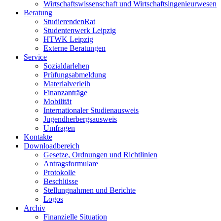
Wirtschaftswissenschaft und Wirtschaftsingenieurwesen
Beratung
StudierendenRat
Studentenwerk Leipzig
HTWK Leipzig
Externe Beratungen
Service
Sozialdarlehen
Prüfungsabmeldung
Materialverleih
Finanzanträge
Mobilität
Internationaler Studienausweis
Jugendherbergsausweis
Umfragen
Kontakte
Downloadbereich
Gesetze, Ordnungen und Richtlinien
Antragsformulare
Protokolle
Beschlüsse
Stellungnahmen und Berichte
Logos
Archiv
Finanzielle Situation