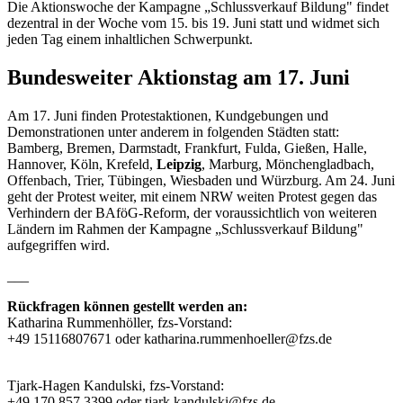
Die Aktionswoche der Kampagne „Schlussverkauf Bildung" findet
dezentral in der Woche vom 15. bis 19. Juni statt und widmet sich
jeden Tag einem inhaltlichen Schwerpunkt.
Bundesweiter Aktionstag am 17. Juni
Am 17. Juni finden Protestaktionen, Kundgebungen und
Demonstrationen unter anderem in folgenden Städten statt:
Bamberg, Bremen, Darmstadt, Frankfurt, Fulda, Gießen, Halle,
Hannover, Köln, Krefeld,
Leipzig
, Marburg, Mönchengladbach,
Offenbach, Trier, Tübingen, Wiesbaden und Würzburg. Am 24. Juni
geht der Protest weiter, mit einem NRW weiten Protest gegen das
Verhindern der BAföG-Reform, der voraussichtlich von weiteren
Ländern im Rahmen der Kampagne „Schlussverkauf Bildung"
aufgegriffen wird.
___
Rückfragen können gestellt werden an:
Katharina Rummenhöller, fzs-Vorstand:
+49 15116807671 oder katharina.rummenhoeller@fzs.de
Tjark-Hagen Kandulski, fzs-Vorstand:
+49 170 857 3399 oder tjark.kandulski@fzs.de