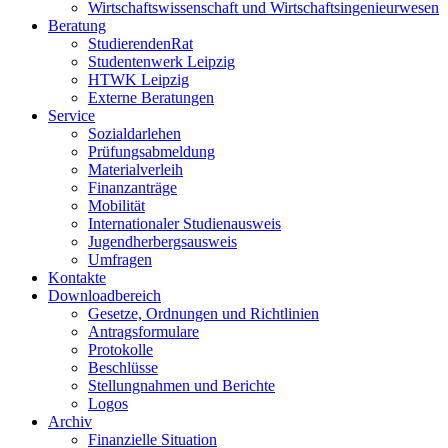
Wirtschaftswissenschaft und Wirtschaftsingenieurwesen
Beratung
StudierendenRat
Studentenwerk Leipzig
HTWK Leipzig
Externe Beratungen
Service
Sozialdarlehen
Prüfungsabmeldung
Materialverleih
Finanzanträge
Mobilität
Internationaler Studienausweis
Jugendherbergsausweis
Umfragen
Kontakte
Downloadbereich
Gesetze, Ordnungen und Richtlinien
Antragsformulare
Protokolle
Beschlüsse
Stellungnahmen und Berichte
Logos
Archiv
Finanzielle Situation