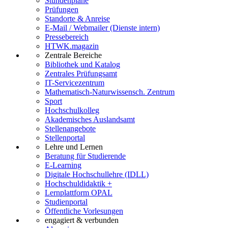
Stundenpläne
Prüfungen
Standorte & Anreise
E-Mail / Webmailer (Dienste intern)
Pressebereich
HTWK.magazin
Zentrale Bereiche
Bibliothek und Katalog
Zentrales Prüfungsamt
IT-Servicezentrum
Mathematisch-Naturwissensch. Zentrum
Sport
Hochschulkolleg
Akademisches Auslandsamt
Stellenangebote
Stellenportal
Lehre und Lernen
Beratung für Studierende
E-Learning
Digitale Hochschullehre (IDLL)
Hochschuldidaktik +
Lernplattform OPAL
Studienportal
Öffentliche Vorlesungen
engagiert & verbunden