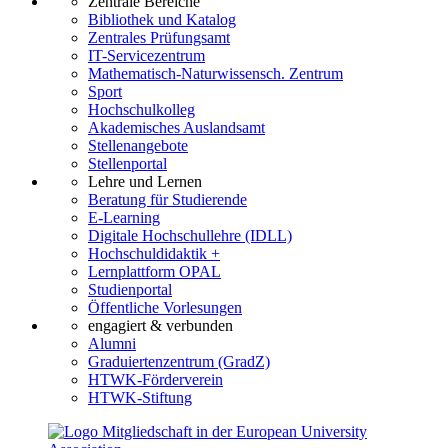
Zentrale Bereiche
Bibliothek und Katalog
Zentrales Prüfungsamt
IT-Servicezentrum
Mathematisch-Naturwissensch. Zentrum
Sport
Hochschulkolleg
Akademisches Auslandsamt
Stellenangebote
Stellenportal
Lehre und Lernen
Beratung für Studierende
E-Learning
Digitale Hochschullehre (IDLL)
Hochschuldidaktik +
Lernplattform OPAL
Studienportal
Öffentliche Vorlesungen
engagiert & verbunden
Alumni
Graduiertenzentrum (GradZ)
HTWK-Förderverein
HTWK-Stiftung