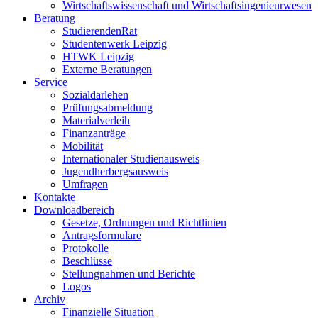
Wirtschaftswissenschaft und Wirtschaftsingenieurwesen
Beratung
StudierendenRat
Studentenwerk Leipzig
HTWK Leipzig
Externe Beratungen
Service
Sozialdarlehen
Prüfungsabmeldung
Materialverleih
Finanzanträge
Mobilität
Internationaler Studienausweis
Jugendherbergsausweis
Umfragen
Kontakte
Downloadbereich
Gesetze, Ordnungen und Richtlinien
Antragsformulare
Protokolle
Beschlüsse
Stellungnahmen und Berichte
Logos
Archiv
Finanzielle Situation